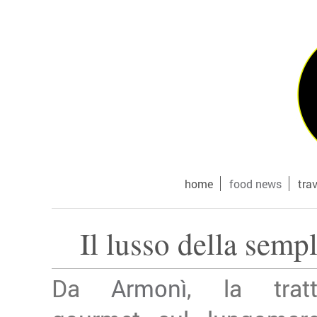
home
food news
tra
Il lusso della semp
Da
Armonì
, la tratt