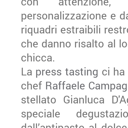
con attenzione
personalizzazione e da
riquadri estraibili restr
che danno risalto al l
chicca.
La
press tasting
ci ha
chef
Raffaele Campag
stellato Gianluca D'
speciale degusta
dall’antipasto al dolc