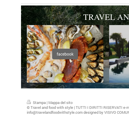
TRAVEL AN
facebook
Stampa
|
Mappa del sito
© Travel and food with style | TUTTI I DIRITTI RISERVATI e-m
info@travelandfoodwithstyle.com designed by VISIVO COM