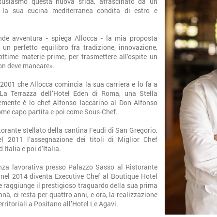
tusiasmo questa nuova sfida, affascinato da un
 la sua cucina mediterranea condita di estro e
nde avventura - spiega Allocca - la mia proposta
 un perfetto equilibro fra tradizione, innovazione,
 ottime materie prime, per trasmettere all’ospite un
 non deve mancare».
el 2001 che Allocca comincia la sua carriera e lo fa a
 La Terrazza dell’Hotel Eden di Roma, una Stella
temente è lo chef Alfonso Iaccarino al Don Alfonso
come capo partita e poi come Sous-Chef.
storante stellato della cantina Feudi di San Gregorio,
l 2011 l’assegnazione dei titoli di Miglior Chef
talia e poi d’Italia.
nza lavorativa presso Palazzo Sasso al Ristorante
e nel 2014 diventa Executive Chef al Boutique Hotel
 raggiunge il prestigioso traguardo della sua prima
nà, ci resta per quattro anni, e ora, la realizzazione
rritoriali a Positano all’Hotel Le Agavi.