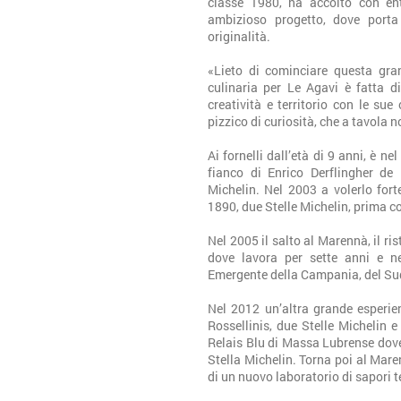
classe 1980, ha accolto con en
ambizioso progetto, dove porta
originalità.
«Lieto di cominciare questa gra
culinaria per Le Agavi è fatta di
creatività e territorio con le sue
pizzico di curiosità, che a tavola
Ai fornelli dall’età di 9 anni, è n
fianco di Enrico Derflingher de
Michelin. Nel 2003 a volerlo for
1890, due Stelle Michelin, prima 
Nel 2005 il salto al Marennà, il ri
dove lavora per sette anni e ne
Emergente della Campania, del Sud I
Nel 2012 un’altra grande esperie
Rossellinis, due Stelle Michelin 
Relais Blu di Massa Lubrense dove
Stella Michelin. Torna poi al Maren
di un nuovo laboratorio di sapori te