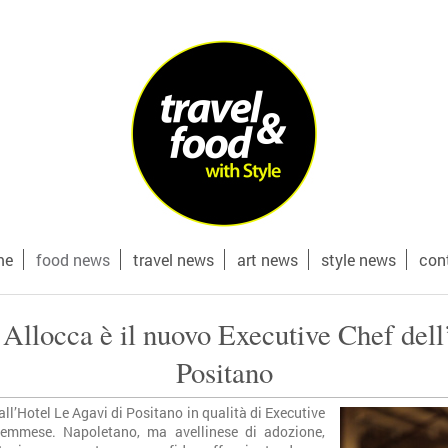
me
food news
travel news
art news
style news
con
 Allocca è il nuovo Executive Chef dell
Positano
all’Hotel Le Agavi di Positano in qualità di Executive
Remmese. Napoletano, ma avellinese di adozione,